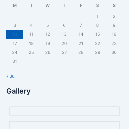
c
M
T
W
T
F
S
S
h
f
1
2
o
r
3
4
5
6
7
8
9
:
10
11
12
13
14
15
16
17
18
19
20
21
22
23
24
25
26
27
28
29
30
31
« Jul
Gallery