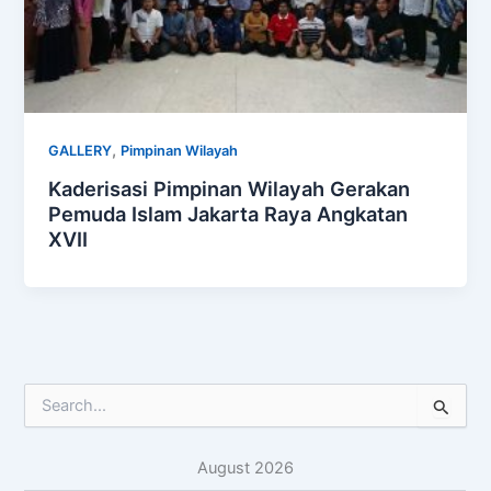
,
GALLERY
Pimpinan Wilayah
Kaderisasi Pimpinan Wilayah Gerakan
Pemuda Islam Jakarta Raya Angkatan
XVII
S
e
a
August 2026
r