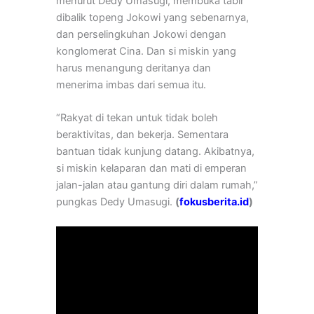
menurut Dedy Umasugi, membuka tabir
dibalik topeng Jokowi yang sebenarnya,
dan perselingkuhan Jokowi dengan
konglomerat Cina. Dan si miskin yang
harus menangung deritanya dan
menerima imbas dari semua itu.
“Rakyat di tekan untuk tidak boleh
beraktivitas, dan bekerja. Sementara
bantuan tidak kunjung datang. Akibatnya,
si miskin kelaparan dan mati di emperan
jalan-jalan atau gantung diri dalam rumah,”
pungkas Dedy Umasugi.
(
fokusberita.id
)