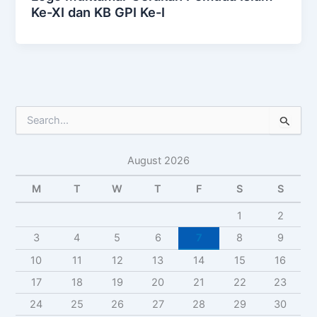
Ke-XI dan KB GPI Ke-I
S
e
a
August 2026
r
c
M
T
W
T
F
S
S
h
f
1
2
o
r
3
4
5
6
7
8
9
:
10
11
12
13
14
15
16
17
18
19
20
21
22
23
24
25
26
27
28
29
30