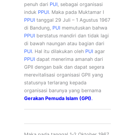
penuh dari
PUI
, sebagai organisasi
induk
PPUI
.
Maka pada Muktamar I
PPUI
tanggal 29 Juli – 1 Agustus 1967
di Bandung,
PUI
memutuskan bahwa
PP
UI
berstatus mandiri dan tidak lagi
di bawah naungan atau bagian dari
PUI
.
Hal itu dilakukan oleh
PUI
agar
PPUI
dapat menerima amanah dari
GPII dengan baik dan dapat
segera
merevitalisasi organisasi GPII yang
statusnya terlarang kepada
organisasi barunya yang bernama
Gerakan Pemuda Islam (GPI)
.
Maka pada tanggal 1-2 Oktober 1967,