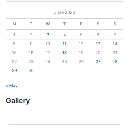
e
a
June 2026
r
c
M
T
W
T
F
S
S
h
f
1
2
3
4
5
6
7
o
r
8
9
10
11
12
13
14
:
15
16
17
18
19
20
21
22
23
24
25
26
27
28
29
30
« May
Gallery