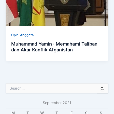
Opini Anggota
Muhammad Yamin : Memahami Taliban
dan Akar Konflik Afganistan
S
e
a
September 2021
r
c
M
T
W
T
F
S
S
h