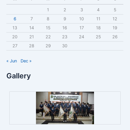
f
1
2
3
4
5
o
r
6
7
8
9
10
11
12
:
13
14
15
16
17
18
19
20
21
22
23
24
25
26
27
28
29
30
« Jun
Dec »
Gallery