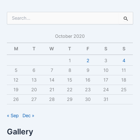
S
e
a
October 2020
r
c
M
T
W
T
F
S
S
h
f
1
2
3
4
o
r
5
6
7
8
9
10
11
:
12
13
14
15
16
17
18
19
20
21
22
23
24
25
26
27
28
29
30
31
« Sep
Dec »
Gallery