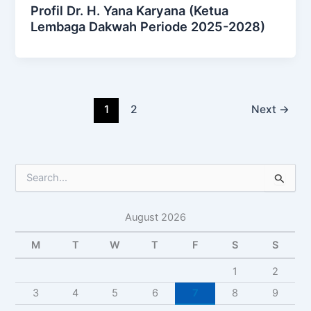
Profil Dr. H. Yana Karyana (Ketua
Lembaga Dakwah Periode 2025-2028)
1
2
Next
→
S
e
a
August 2026
r
c
M
T
W
T
F
S
S
h
f
1
2
o
r
3
4
5
6
7
8
9
: