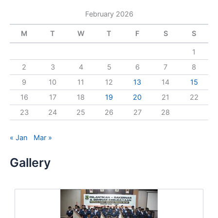
a
February 2026
r
c
M
T
W
T
F
S
S
h
f
1
o
r
2
3
4
5
6
7
8
:
9
10
11
12
13
14
15
16
17
18
19
20
21
22
23
24
25
26
27
28
« Jan
Mar »
Gallery