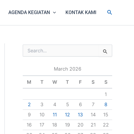
Search
AGENDA KEGIATAN
KONTAK KAMI
S
e
a
March 2026
r
c
h
M
T
W
T
F
S
S
f
o
1
r
2
3
4
5
6
7
8
:
9
10
11
12
13
14
15
16
17
18
19
20
21
22