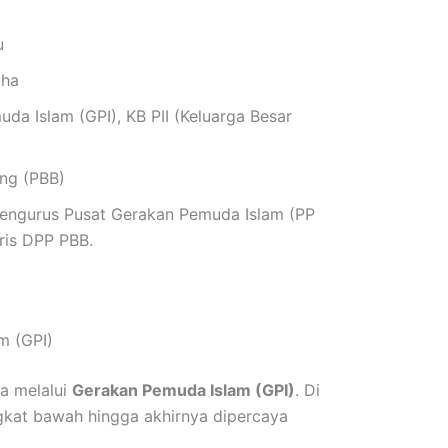
u
aha
a Islam (GPI), KB PII (Keluarga Besar
ang (PBB)
ngurus Pusat Gerakan Pemuda Islam (PP
ris DPP PBB.
m (GPI)
ya melalui
Gerakan Pemuda Islam (GPI)
. Di
tingkat bawah hingga akhirnya dipercaya