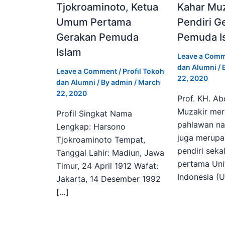
Tjokroaminoto, Ketua
Kahar Muz
Umum Pertama
Pendiri G
Gerakan Pemuda
Pemuda Is
Islam
Leave a Com
dan Alumni
/ 
Leave a Comment
/
Profil Tokoh
22, 2020
dan Alumni
/ By
admin
/
March
22, 2020
Prof. KH. Ab
Muzakir me
Profil Singkat Nama
pahlawan na
Lengkap: Harsono
juga merupa
Tjokroaminoto Tempat,
pendiri seka
Tanggal Lahir: Madiun, Jawa
pertama Univ
Timur, 24 April 1912 Wafat:
Indonesia (U
Jakarta, 14 Desember 1992
[…]