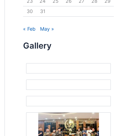
23
24
25
26
27
28
29
30
31
« Feb
May »
Gallery