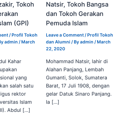
akir, Tokoh
Natsir, Tokoh Bangsa
erakan
dan Tokoh Gerakan
lam (GPI)
Pemuda Islam
ment
/
Profil Tokoh
Leave a Comment
/
Profil Tokoh
By
admin
/
March
dan Alumni
/ By
admin
/
March
22, 2020
dul Kahar
Mohammad Natsir, lahir di
rupakan
Alahan Panjang, Lembah
sional yang
Gumanti, Solok, Sumatera
kan salah satu
Barat, 17 Juli 1908, dengan
ligus rektor
gelar Datuk Sinaro Panjang.
ersitas Islam
Ia […]
II). Abdul […]