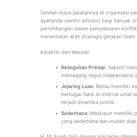
Setelah masa jabatannya di organisasi pe
ayahanda (
senior advisor
) bagi banyak or
pertimbangan dalam penyelesaian konflik
menentukan arah strategis gerakan Islam 
Karakter dan Warisan
Keteguhan Prinsip:
Seperti toko
memegang teguh independensi 
Jejaring Luas:
Beliau memiliki 
berbagai faksi di internal umat 
terjadi dinamika politik.
Sederhana:
Meskipun memiliki pe
yang sederhana dan mudah diaks
H. M. Suaib Didu hingga kini tetap dihor