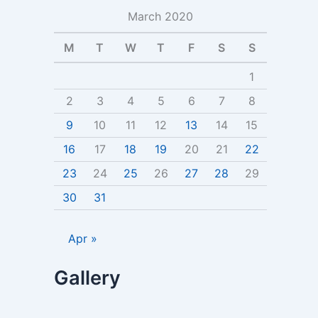
a
March 2020
r
c
h
M
T
W
T
F
S
S
f
o
1
r
2
3
4
5
6
7
8
:
9
10
11
12
13
14
15
16
17
18
19
20
21
22
23
24
25
26
27
28
29
30
31
Apr »
Gallery