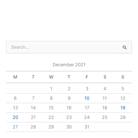
S
e
a
December 2021
r
c
M
T
W
T
F
S
S
h
f
1
2
3
4
5
o
r
6
7
8
9
10
11
12
:
13
14
15
16
17
18
19
20
21
22
23
24
25
26
27
28
29
30
31