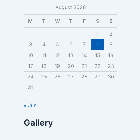
a
August 2026
r
c
h
M
T
W
T
F
S
S
f
o
1
2
r
3
4
5
6
7
8
9
:
10
11
12
13
14
15
16
17
18
19
20
21
22
23
24
25
26
27
28
29
30
31
« Jun
Gallery