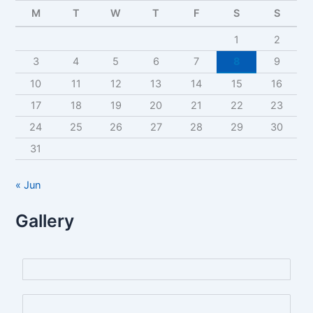
c
M
T
W
T
F
S
S
h
f
1
2
o
r
3
4
5
6
7
8
9
:
10
11
12
13
14
15
16
17
18
19
20
21
22
23
24
25
26
27
28
29
30
31
« Jun
Gallery