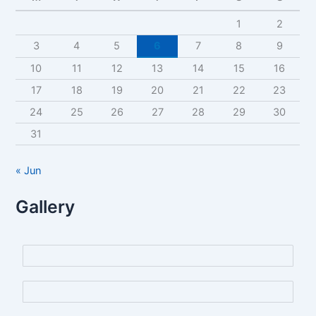
f
1
2
o
r
3
4
5
6
7
8
9
:
10
11
12
13
14
15
16
17
18
19
20
21
22
23
24
25
26
27
28
29
30
31
« Jun
Gallery