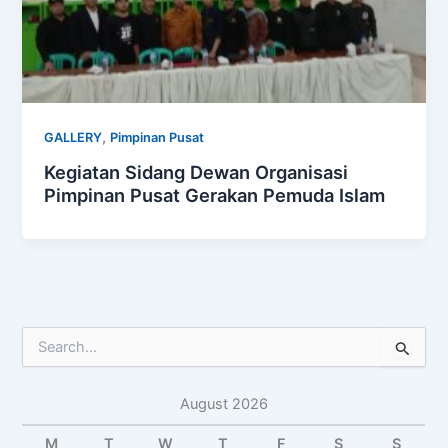
,
GALLERY
Pimpinan Pusat
Kegiatan Sidang Dewan Organisasi
Pimpinan Pusat Gerakan Pemuda Islam
S
e
a
August 2026
r
c
M
T
W
T
F
S
S
h