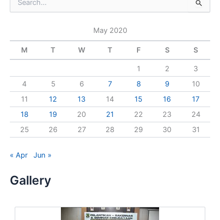
S
e
a
May 2020
r
c
M
T
W
T
F
S
S
h
f
1
2
3
o
r
4
5
6
7
8
9
10
:
11
12
13
14
15
16
17
18
19
20
21
22
23
24
25
26
27
28
29
30
31
« Apr
Jun »
Gallery