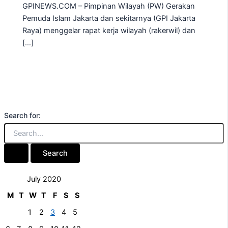
GPINEWS.COM – Pimpinan Wilayah (PW) Gerakan
Pemuda Islam Jakarta dan sekitarnya (GPI Jakarta
Raya) menggelar rapat kerja wilayah (rakerwil) dan
[…]
Search for:
July 2020
M
T
W
T
F
S
S
1
2
3
4
5