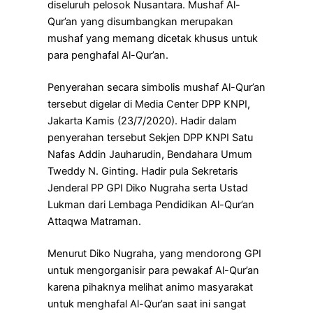
diseluruh pelosok Nusantara. Mushaf Al-
Qur’an yang disumbangkan merupakan
mushaf yang memang dicetak khusus untuk
para penghafal Al-Qur’an.
Penyerahan secara simbolis mushaf Al-Qur’an
tersebut digelar di Media Center DPP KNPI,
Jakarta Kamis (23/7/2020). Hadir dalam
penyerahan tersebut Sekjen DPP KNPI Satu
Nafas Addin Jauharudin, Bendahara Umum
Tweddy N. Ginting. Hadir pula Sekretaris
Jenderal PP GPI Diko Nugraha serta Ustad
Lukman dari Lembaga Pendidikan Al-Qur’an
Attaqwa Matraman.
Menurut Diko Nugraha, yang mendorong GPI
untuk mengorganisir para pewakaf Al-Qur’an
karena pihaknya melihat animo masyarakat
untuk menghafal Al-Qur’an saat ini sangat