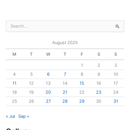
S
e
a
August 2025
r
c
M
T
W
T
F
S
S
h
f
1
2
3
o
r
4
5
6
7
8
9
10
:
11
12
13
14
15
16
17
18
19
20
21
22
23
24
25
26
27
28
29
30
31
« Jul
Sep »