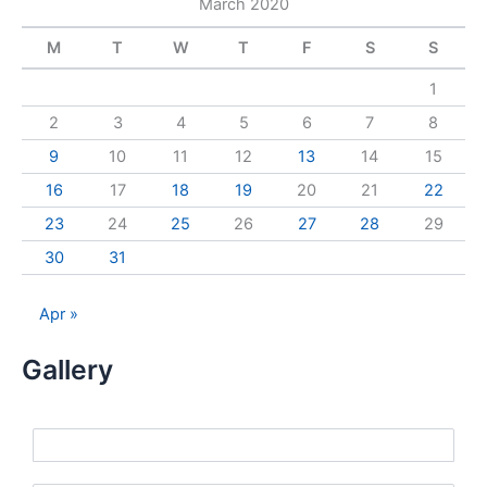
March 2020
r
c
M
T
W
T
F
S
S
h
f
1
o
r
2
3
4
5
6
7
8
:
9
10
11
12
13
14
15
16
17
18
19
20
21
22
23
24
25
26
27
28
29
30
31
Apr »
Gallery