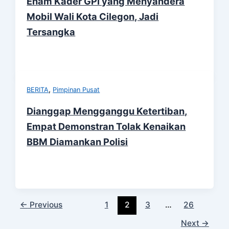
Enam Kader GPI yang Menyandera
Mobil Wali Kota Cilegon, Jadi
Tersangka
,
BERITA
Pimpinan Pusat
Dianggap Mengganggu Ketertiban,
Empat Demonstran Tolak Kenaikan
BBM Diamankan Polisi
←
Previous
1
2
3
…
26
Next
→